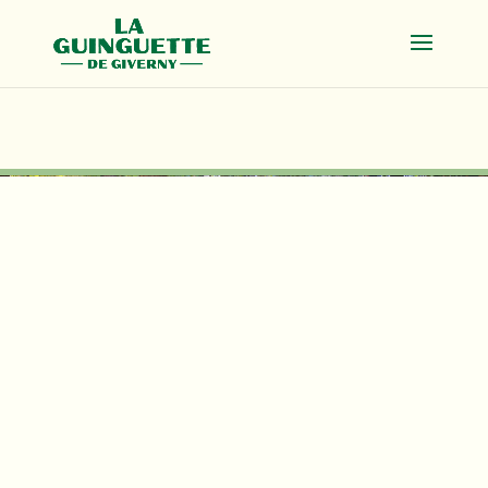
La Guinguette de Giverny is installed on the
edge of the arm of the Epte which waters the
gardens of Claude Monet, 300 m from his
house.
The terrace of the restaurant offers a
breathtaking view of an intact landscape,
exactly as the famous Impressionist painted